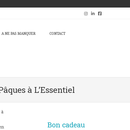
A NE PAS MANQUER
CONTACT
âques à L’Essentiel
 à
Bon cadeau
en