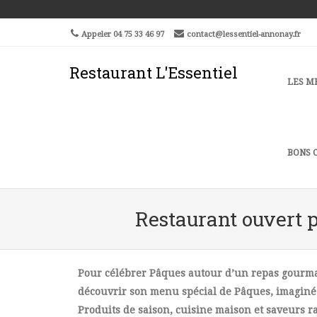
Skip
Aller
to
à
Appeler 04 75 33 46 97
contact@lessentiel-annonay.fr
Content
la
navigation
Restaurant L'Essentiel
Men
SKIP 
LES M
BONS 
Restaurant ouvert 
Pour célébrer Pâques autour d’un repas gourmand
découvrir son menu spécial de Pâques, imaginé 
Produits de saison, cuisine maison et saveurs 