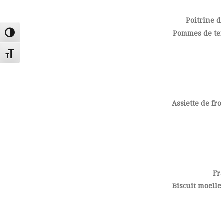
Poitrine d
Pommes de ter
Passer en contraste élevé
Changer la taille de la police
Assiette de fr
Fr
Biscuit moelle