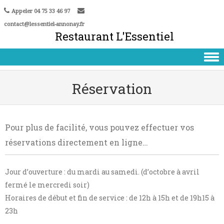
Skip
Aller
Appeler 04 75 33 46 97
to
à
contact@lessentiel-annonay.fr
Content
la
Restaurant L'Essentiel
navigation
Skip to content
Réservation
Pour plus de facilité, vous pouvez effectuer vos
réservations directement en ligne…
Jour d’ouverture : du mardi au samedi. (d’octobre à avril
fermé le mercredi soir)
Horaires de début et fin de service : de 12h à 15h et de 19h15 à
23h