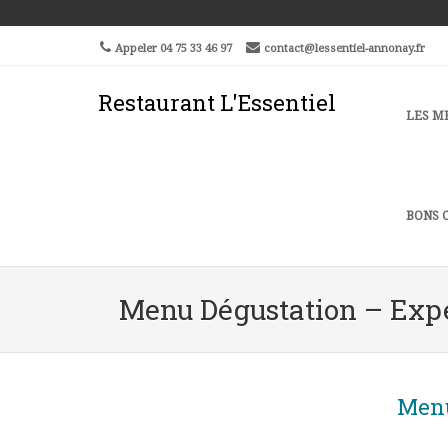
Skip
Aller
to
à
Appeler 04 75 33 46 97
contact@lessentiel-annonay.fr
Content
la
navigation
Restaurant L'Essentiel
Men
SKIP 
LES M
BONS 
Menu Dégustation – Expé
Menu