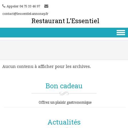
Skip
Aller
Appeler 04 75 33 46 97
to
à
contact@lessentiel-annonay.fr
Content
la
Restaurant L'Essentiel
navigation
Skip to content
Aucun contenu à afficher pour les archives.
Bon cadeau
Offrez un plaisir gastronomique
Actualités